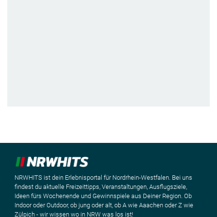
NRWHITS ist dein Erlebnisportal für Nordrhein-Westfalen. Bei uns
findest du aktuelle Freizeittipps, Veranstaltungen, Ausflugsziele,
Ideen fürs Wochenende und Gewinnspiele aus Deiner Region. Ob
Indoor oder Outdoor, ob jung oder alt, ob A wie Aaachen oder Z wie
Zülpich - wir wissen wo in NRW was los ist!