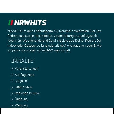
NRWHITS ist dein Erlebnisportal für Nordrhein-Westfalen. Bei uns
findest du aktuelle Freizeittipps, Veranstaltungen, Ausflugsziele,
Ideen fürs Wochenende und Gewinnspiele aus Deiner Region. Ob
Indoor oder Outdoor, ob jung oder alt, ob A wie Aaachen oder Z wie
Zülpich - wir wissen wo in NRW was los ist!
INHALTE
Veranstaltungen
Ausflugsziele
Magazin
Orte in NRW
Regionen in NRW
Über uns
Werbung
Kontakt