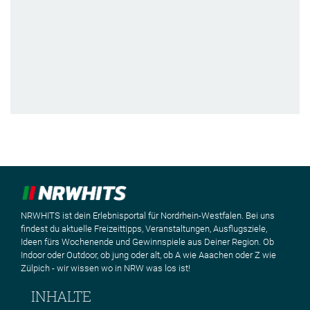
NRWHITS ist dein Erlebnisportal für Nordrhein-Westfalen. Bei uns
findest du aktuelle Freizeittipps, Veranstaltungen, Ausflugsziele,
Ideen fürs Wochenende und Gewinnspiele aus Deiner Region. Ob
Indoor oder Outdoor, ob jung oder alt, ob A wie Aaachen oder Z wie
Zülpich - wir wissen wo in NRW was los ist!
INHALTE