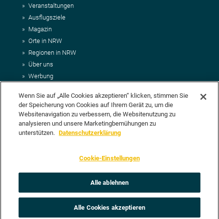
Veranstaltungen
Ausflugsziele
Magazin
Orte in NRW
Regionen in NRW
Über uns
Werbung
Kontakt
Wenn Sie auf „Alle Cookies akzeptieren“ klicken, stimmen Sie
Impressum
der Speicherung von Cookies auf Ihrem Gerät zu, um die
AGB
Websitenavigation zu verbessern, die Websitenutzung zu
Datenschutz
analysieren und unsere Marketingbemühungen zu
DEIN VORSCHLAG FÜR NRWHITS
unterstützen.
Datenschutzerklärung
Du möchtest uns einen Veranstaltungstipp oder eine Ausflugsziel
Cookie-Einstellungen
vorschlagen? Klasse, dann nutze doch einfach
unser Formular
oder
schick uns alle relevanten Infos per E-Mail an
info@nrwhits.de
.
Unsere Redaktion wird Deinen Vorschlag dann so schnell wie
Alle ablehnen
möglich prüfen.
Alle Cookies akzeptieren