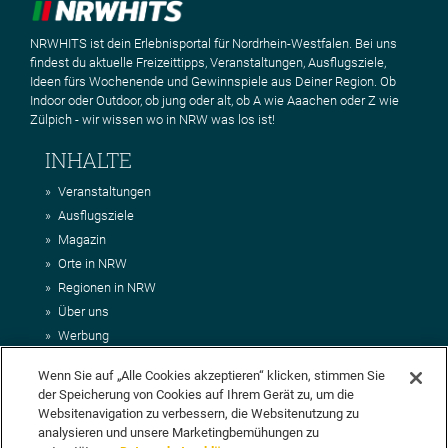
NRWHITS ist dein Erlebnisportal für Nordrhein-Westfalen. Bei uns
findest du aktuelle Freizeittipps, Veranstaltungen, Ausflugsziele,
Ideen fürs Wochenende und Gewinnspiele aus Deiner Region. Ob
Indoor oder Outdoor, ob jung oder alt, ob A wie Aaachen oder Z wie
Zülpich - wir wissen wo in NRW was los ist!
INHALTE
Veranstaltungen
Ausflugsziele
Magazin
Orte in NRW
Regionen in NRW
Über uns
Werbung
Kontakt
Wenn Sie auf „Alle Cookies akzeptieren“ klicken, stimmen Sie
Impressum
der Speicherung von Cookies auf Ihrem Gerät zu, um die
AGB
Websitenavigation zu verbessern, die Websitenutzung zu
Datenschutz
analysieren und unsere Marketingbemühungen zu