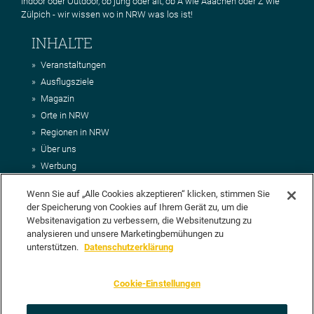
Indoor oder Outdoor, ob jung oder alt, ob A wie Aaachen oder Z wie
Zülpich - wir wissen wo in NRW was los ist!
INHALTE
Veranstaltungen
Ausflugsziele
Magazin
Orte in NRW
Regionen in NRW
Über uns
Werbung
Kontakt
Wenn Sie auf „Alle Cookies akzeptieren“ klicken, stimmen Sie
Impressum
der Speicherung von Cookies auf Ihrem Gerät zu, um die
AGB
Websitenavigation zu verbessern, die Websitenutzung zu
Datenschutz
analysieren und unsere Marketingbemühungen zu
DEIN VORSCHLAG FÜR NRWHITS
unterstützen.
Datenschutzerklärung
Du möchtest uns einen Veranstaltungstipp oder eine Ausflugsziel
Cookie-Einstellungen
vorschlagen? Klasse, dann nutze doch einfach
unser Formular
oder
schick uns alle relevanten Infos per E-Mail an
info@nrwhits.de
.
Unsere Redaktion wird Deinen Vorschlag dann so schnell wie