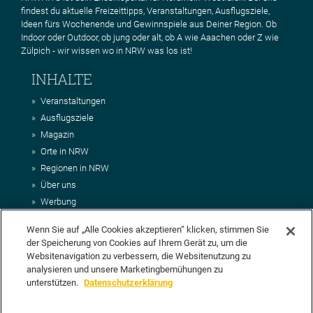
findest du aktuelle Freizeittipps, Veranstaltungen, Ausflugsziele,
Ideen fürs Wochenende und Gewinnspiele aus Deiner Region. Ob
Indoor oder Outdoor, ob jung oder alt, ob A wie Aaachen oder Z wie
Zülpich - wir wissen wo in NRW was los ist!
INHALTE
Veranstaltungen
Ausflugsziele
Magazin
Orte in NRW
Regionen in NRW
Über uns
Werbung
Kontakt
Wenn Sie auf „Alle Cookies akzeptieren“ klicken, stimmen Sie
Impressum
der Speicherung von Cookies auf Ihrem Gerät zu, um die
AGB
Websitenavigation zu verbessern, die Websitenutzung zu
Datenschutz
analysieren und unsere Marketingbemühungen zu
DEIN VORSCHLAG FÜR NRWHITS
unterstützen.
Datenschutzerklärung
Du möchtest uns einen Veranstaltungstipp oder eine Ausflugsziel