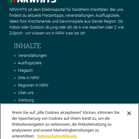
NRWHITS ist dein Erlebnisportal für Nordrhein-Westfalen. Bei uns
findest du aktuelle Freizeittipps, Veranstaltungen, Ausflugsziele,
Ideen fürs Wochenende und Gewinnspiele aus Deiner Region. Ob
Indoor oder Outdoor, ob jung oder alt, ob A wie Aaachen oder Z wie
Zülpich - wir wissen wo in NRW was los ist!
INHALTE
Veranstaltungen
Ausflugsziele
Magazin
Orte in NRW
Regionen in NRW
Über uns
Werbung
Kontakt
Wenn Sie auf „Alle Cookies akzeptieren“ klicken, stimmen Sie
Impressum
der Speicherung von Cookies auf Ihrem Gerät zu, um die
AGB
Websitenavigation zu verbessern, die Websitenutzung zu
Datenschutz
analysieren und unsere Marketingbemühungen zu
DEIN VORSCHLAG FÜR NRWHITS
unterstützen.
Datenschutzerklärung