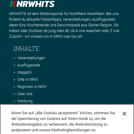
NRWHITS ist dein Erlebnisportal für Nordrhein-Westfalen. Bei uns
findest du aktuelle Freizeittipps, Veranstaltungen, Ausflugsziele,
Ideen fürs Wochenende und Gewinnspiele aus Deiner Region. Ob
Indoor oder Outdoor, ob jung oder alt, ob A wie Aaachen oder Z wie
Zülpich - wir wissen wo in NRW was los ist!
INHALTE
Veranstaltungen
Ausflugsziele
Magazin
Orte in NRW
Regionen in NRW
Über uns
Werbung
Kontakt
Wenn Sie auf „Alle Cookies akzeptieren“ klicken, stimmen Sie
Impressum
der Speicherung von Cookies auf Ihrem Gerät zu, um die
AGB
Websitenavigation zu verbessern, die Websitenutzung zu
Datenschutz
analysieren und unsere Marketingbemühungen zu