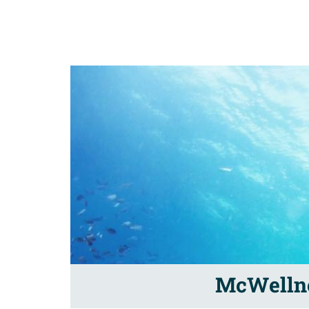
McWelln