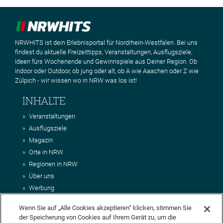
NRWHITS ist dein Erlebnisportal für Nordrhein-Westfalen. Bei uns
findest du aktuelle Freizeittipps, Veranstaltungen, Ausflugsziele,
Ideen fürs Wochenende und Gewinnspiele aus Deiner Region. Ob
Indoor oder Outdoor, ob jung oder alt, ob A wie Aaachen oder Z wie
Zülpich - wir wissen wo in NRW was los ist!
INHALTE
Veranstaltungen
Ausflugsziele
Magazin
Orte in NRW
Regionen in NRW
Über uns
Werbung
Kontakt
Wenn Sie auf „Alle Cookies akzeptieren“ klicken, stimmen Sie
Impressum
der Speicherung von Cookies auf Ihrem Gerät zu, um die