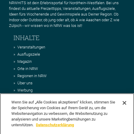
NRWHITS ist dein Erlebnisportal für Nordrhein-Westfalen. Bei uns
findest du aktuelle Freizeittipps, Veranstaltungen, Ausflugsziele,
Ideen fürs Wochenende und Gewinnspiele aus Deiner Region. Ob
Indoor oder Outdoor, ob jung oder alt, ob A wie Aaachen oder Z wie
Zülpich - wir wissen wo in NRW was los ist!
INHALTE
Veranstaltungen
Ausflugsziele
Magazin
Orte in NRW
Regionen in NRW
Über uns
Werbung
Kontakt
Wenn Sie auf „Alle Cookies akzeptieren“ klicken, stimmen Sie
Impressum
der Speicherung von Cookies auf Ihrem Gerät zu, um die
AGB
Websitenavigation zu verbessern, die Websitenutzung zu
Datenschutz
analysieren und unsere Marketingbemühungen zu
DEIN VORSCHLAG FÜR NRWHITS
unterstützen.
Datenschutzerklärung