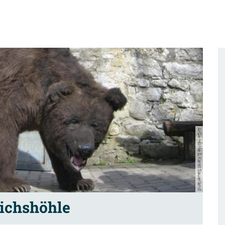
ArGe Höhle & Karst Sauerland
ichshöhle