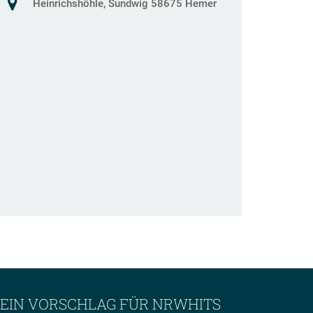
Heinrichshöhle, Sundwig 58675 Hemer
EIN VORSCHLAG FÜR NRWHITS