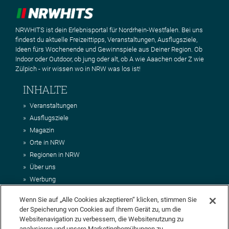
NRWHITS ist dein Erlebnisportal für Nordrhein-Westfalen. Bei uns
findest du aktuelle Freizeittipps, Veranstaltungen, Ausflugsziele,
Ideen fürs Wochenende und Gewinnspiele aus Deiner Region. Ob
Indoor oder Outdoor, ob jung oder alt, ob A wie Aaachen oder Z wie
Zülpich - wir wissen wo in NRW was los ist!
INHALTE
Veranstaltungen
Ausflugsziele
Magazin
Orte in NRW
Regionen in NRW
Über uns
Werbung
Kontakt
Wenn Sie auf „Alle Cookies akzeptieren“ klicken, stimmen Sie
Impressum
der Speicherung von Cookies auf Ihrem Gerät zu, um die
AGB
Websitenavigation zu verbessern, die Websitenutzung zu
Datenschutz
analysieren und unsere Marketingbemühungen zu