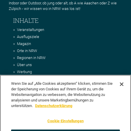
Indoor oder Outdoor, ob jung oder alt, ob A wie Aaachen oder Z wie
Zülpich - wir wissen wo in NRW was los ist!
INHALTE
Veranstaltungen
Ausflugsziele
Magazin
Orte in NRW
Regionen in NRW
Über uns
Werbung
Kontakt
Wenn Sie auf „Alle Cookies akzeptieren“ klicken, stimmen Sie
Impressum
der Speicherung von Cookies auf Ihrem Gerät zu, um die
AGB
Websitenavigation zu verbessern, die Websitenutzung zu
Datenschutz
analysieren und unsere Marketingbemühungen zu
DEIN VORSCHLAG FÜR NRWHITS
unterstützen.
Datenschutzerklärung
Du möchtest uns einen Veranstaltungstipp oder eine Ausflugsziel
Cookie-Einstellungen
vorschlagen? Klasse, dann nutze doch einfach
unser Formular
oder
schick uns alle relevanten Infos per E-Mail an
info@nrwhits.de
.