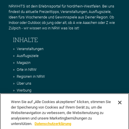
NRWHITS ist dein Erlebnisportal für Nordrhein-Westfalen. Bei uns
findest du aktuelle Freizeittipps, Veranstaltungen, Ausflugsziele,
Ideen fürs Wochenende und Gewinnspiele aus Deiner Region. Ob
Indoor oder Outdoor, ob jung oder alt, ob A wie Aaachen oder Z wie
Zülpich - wir wissen wo in NRW was los ist!
INHALTE
Veranstaltungen
Ausflugsziele
Magazin
Orte in NRW
Regionen in NRW
Über uns
Werbung
Kontakt
Wenn Sie auf „Alle Cookies akzeptieren“ klicken, stimmen Sie
Impressum
der Speicherung von Cookies auf Ihrem Gerät zu, um die
AGB
Websitenavigation zu verbessern, die Websitenutzung zu
Datenschutz
analysieren und unsere Marketingbemühungen zu
DEIN VORSCHLAG FÜR NRWHITS
unterstützen.
Datenschutzerklärung