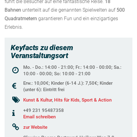
führt die Besucher auf eine fantastische Reise.
18
Bahnen
unterteilt auf die genannten Spielwelten auf
500
Quadratmetern
garantieren Fun und ein einzigartiges
Erlebnis.
Keyfacts zu diesem
Veranstaltungsort
Mo. - Do.: 14:00 - 21:00; Fr.: 14:00 - 00:00; Sa.:
10:00 - 00:00; So: 10:00 - 21:00
Erw.: 10,00€; Kinder (6-14 J.): 7,50€; Kinder
(unter 6): Eintritt frei
Kunst & Kultur
,
Hits für Kids
,
Sport & Action
+49 231 95487358
Email schreiben
zur Website