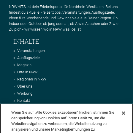
NRWHITS ist dein Erlebnisportal für Nordrhein-Westfalen. Bei uns
findest du aktuelle Freizeittipps, Veranstaltungen, Ausflugsziele,
Ideen fürs Wochenende und Gewinnspiele aus Deiner Region. Ob
Indoor oder Outdoor, ob jung oder alt, ob A wie Aaachen oder Z wie
Zülpich - wir wissen wo in NRW was los ist!
INHALTE
Veranstaltungen
Ausflugsziele
Magazin
Orte in NRW
Regionen in NRW
Über uns
Werbung
Kontakt
Impressum
Wenn Sie auf „Alle Cookies akzeptieren“ klicken, stimmen Sie
AGB
der Speicherung von Cookies auf Ihrem Gerät zu, um die
Datenschutz
Websitenavigation zu verbessern, die Websitenutzung zu
DEIN VORSCHLAG FÜR NRWHITS
analysieren und unsere Marketingbemühungen zu