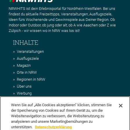
NRWHITS ist dein Erlebnisportal für Nordrhein-Westfalen. Bei uns
findest du aktuelle Freizeittipps, Veranstaltungen, Ausflugsziele,
Ideen fürs Wochenende und Gewinnspiele aus Deiner Region. Ob
Indoor oder Outdoor, ob jung oder alt, ob A wie Aaachen oder Z wie
Zülpich - wir wissen wo in NRW was los ist!
INHALTE
Veranstaltungen
Ausflugsziele
Magazin
Orte in NRW
Regionen in NRW
Über uns
Werbung
Kontakt
Wenn Sie auf „Alle Cookies akzeptieren“ klicken, stimmen Sie
Impressum
der Speicherung von Cookies auf Ihrem Gerät zu, um die
AGB
Websitenavigation zu verbessern, die Websitenutzung zu
Datenschutz
analysieren und unsere Marketingbemühungen zu
DEIN VORSCHLAG FÜR NRWHITS
unterstützen.
Datenschutzerklärung