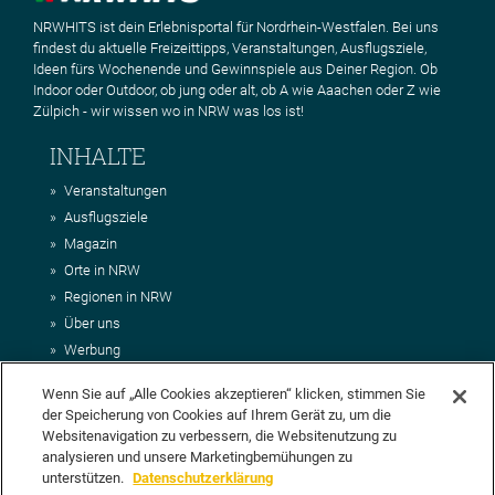
NRWHITS ist dein Erlebnisportal für Nordrhein-Westfalen. Bei uns
findest du aktuelle Freizeittipps, Veranstaltungen, Ausflugsziele,
Ideen fürs Wochenende und Gewinnspiele aus Deiner Region. Ob
Indoor oder Outdoor, ob jung oder alt, ob A wie Aaachen oder Z wie
Zülpich - wir wissen wo in NRW was los ist!
INHALTE
Veranstaltungen
Ausflugsziele
Magazin
Orte in NRW
Regionen in NRW
Über uns
Werbung
Kontakt
Wenn Sie auf „Alle Cookies akzeptieren“ klicken, stimmen Sie
Impressum
der Speicherung von Cookies auf Ihrem Gerät zu, um die
AGB
Websitenavigation zu verbessern, die Websitenutzung zu
Datenschutz
analysieren und unsere Marketingbemühungen zu
DEIN VORSCHLAG FÜR NRWHITS
unterstützen.
Datenschutzerklärung