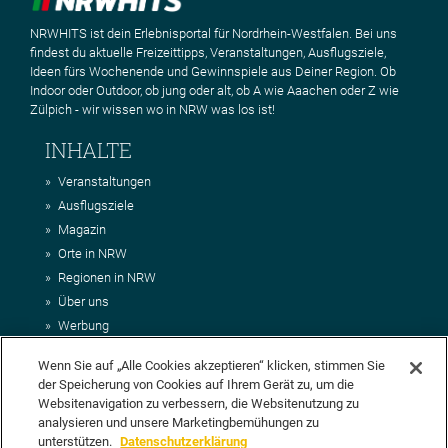
NRWHITS ist dein Erlebnisportal für Nordrhein-Westfalen. Bei uns
findest du aktuelle Freizeittipps, Veranstaltungen, Ausflugsziele,
Ideen fürs Wochenende und Gewinnspiele aus Deiner Region. Ob
Indoor oder Outdoor, ob jung oder alt, ob A wie Aaachen oder Z wie
Zülpich - wir wissen wo in NRW was los ist!
INHALTE
Veranstaltungen
Ausflugsziele
Magazin
Orte in NRW
Regionen in NRW
Über uns
Werbung
Kontakt
Wenn Sie auf „Alle Cookies akzeptieren“ klicken, stimmen Sie
Impressum
der Speicherung von Cookies auf Ihrem Gerät zu, um die
AGB
Websitenavigation zu verbessern, die Websitenutzung zu
Datenschutz
analysieren und unsere Marketingbemühungen zu
DEIN VORSCHLAG FÜR NRWHITS
unterstützen.
Datenschutzerklärung