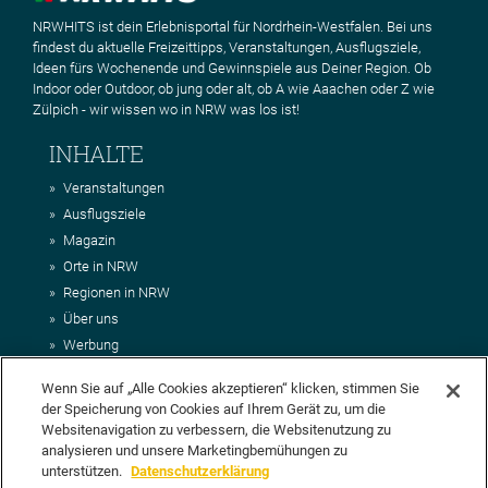
NRWHITS ist dein Erlebnisportal für Nordrhein-Westfalen. Bei uns
findest du aktuelle Freizeittipps, Veranstaltungen, Ausflugsziele,
Ideen fürs Wochenende und Gewinnspiele aus Deiner Region. Ob
Indoor oder Outdoor, ob jung oder alt, ob A wie Aaachen oder Z wie
Zülpich - wir wissen wo in NRW was los ist!
INHALTE
Veranstaltungen
Ausflugsziele
Magazin
Orte in NRW
Regionen in NRW
Über uns
Werbung
Kontakt
Wenn Sie auf „Alle Cookies akzeptieren“ klicken, stimmen Sie
Impressum
der Speicherung von Cookies auf Ihrem Gerät zu, um die
AGB
Websitenavigation zu verbessern, die Websitenutzung zu
Datenschutz
analysieren und unsere Marketingbemühungen zu
DEIN VORSCHLAG FÜR NRWHITS
unterstützen.
Datenschutzerklärung