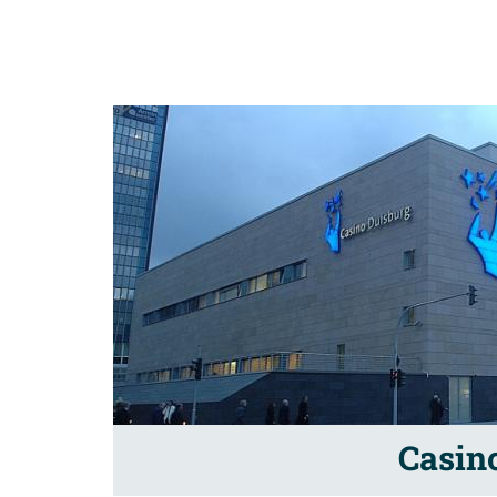
Casin