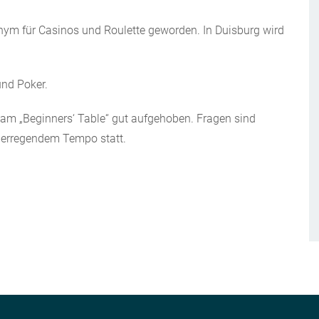
nym für Casinos und Roulette geworden. In Duisburg wird
und Poker.
 am „Beginners‘ Table“ gut aufgehoben. Fragen sind
elerregendem Tempo statt.