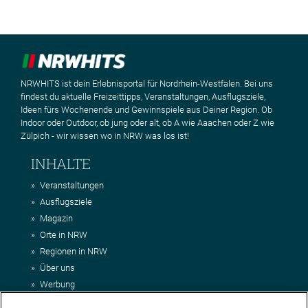
NRWHITS ist dein Erlebnisportal für Nordrhein-Westfalen. Bei uns
findest du aktuelle Freizeittipps, Veranstaltungen, Ausflugsziele,
Ideen fürs Wochenende und Gewinnspiele aus Deiner Region. Ob
Indoor oder Outdoor, ob jung oder alt, ob A wie Aaachen oder Z wie
Zülpich - wir wissen wo in NRW was los ist!
INHALTE
Veranstaltungen
Ausflugsziele
Magazin
Orte in NRW
Regionen in NRW
Über uns
Werbung
Kontakt