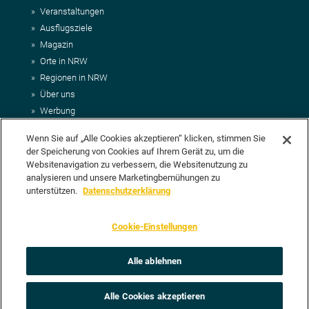
Veranstaltungen
Ausflugsziele
Magazin
Orte in NRW
Regionen in NRW
Über uns
Werbung
Kontakt
Wenn Sie auf „Alle Cookies akzeptieren“ klicken, stimmen Sie
Impressum
der Speicherung von Cookies auf Ihrem Gerät zu, um die
AGB
Websitenavigation zu verbessern, die Websitenutzung zu
Datenschutz
analysieren und unsere Marketingbemühungen zu
DEIN VORSCHLAG FÜR NRWHITS
unterstützen.
Datenschutzerklärung
Du möchtest uns einen Veranstaltungstipp oder eine Ausflugsziel
Cookie-Einstellungen
vorschlagen? Klasse, dann nutze doch einfach
unser Formular
oder
schick uns alle relevanten Infos per E-Mail an
info@nrwhits.de
.
Unsere Redaktion wird Deinen Vorschlag dann so schnell wie
Alle ablehnen
möglich prüfen.
Alle Cookies akzeptieren