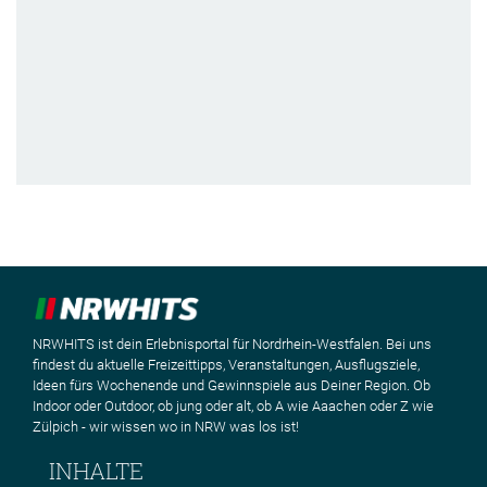
NRWHITS ist dein Erlebnisportal für Nordrhein-Westfalen. Bei uns
findest du aktuelle Freizeittipps, Veranstaltungen, Ausflugsziele,
Ideen fürs Wochenende und Gewinnspiele aus Deiner Region. Ob
Indoor oder Outdoor, ob jung oder alt, ob A wie Aaachen oder Z wie
Zülpich - wir wissen wo in NRW was los ist!
INHALTE