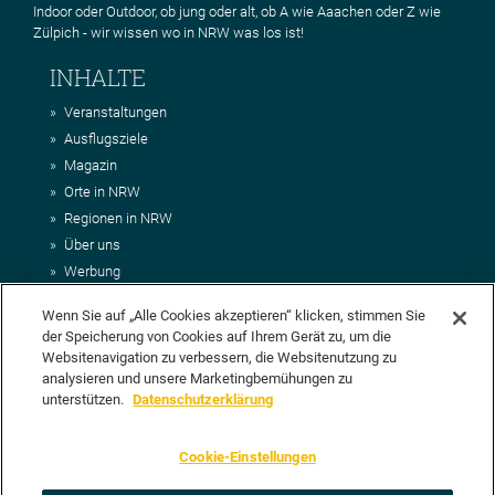
Indoor oder Outdoor, ob jung oder alt, ob A wie Aaachen oder Z wie
Zülpich - wir wissen wo in NRW was los ist!
INHALTE
Veranstaltungen
Ausflugsziele
Magazin
Orte in NRW
Regionen in NRW
Über uns
Werbung
Kontakt
Wenn Sie auf „Alle Cookies akzeptieren“ klicken, stimmen Sie
Impressum
der Speicherung von Cookies auf Ihrem Gerät zu, um die
AGB
Websitenavigation zu verbessern, die Websitenutzung zu
Datenschutz
analysieren und unsere Marketingbemühungen zu
DEIN VORSCHLAG FÜR NRWHITS
unterstützen.
Datenschutzerklärung
Du möchtest uns einen Veranstaltungstipp oder eine Ausflugsziel
Cookie-Einstellungen
vorschlagen? Klasse, dann nutze doch einfach
unser Formular
oder
schick uns alle relevanten Infos per E-Mail an
info@nrwhits.de
.