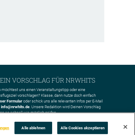
EIN VORSCHLAG FÜR NRWHITS
 möchtest uns einen Veranstaltungstipp oder eine
sflugsziel vorschlagen? Klasse, dann nutze doch einfach
ser Formular
oder schick uns alle relevanten Infos per E-Mail
n
info@nrwhits.de
. Unsere Redaktion wird Deinen Vorschlag
nn so schnell wie möglich prüfen.
ungen
Alle ablehnen
Alle Cookies akzeptieren