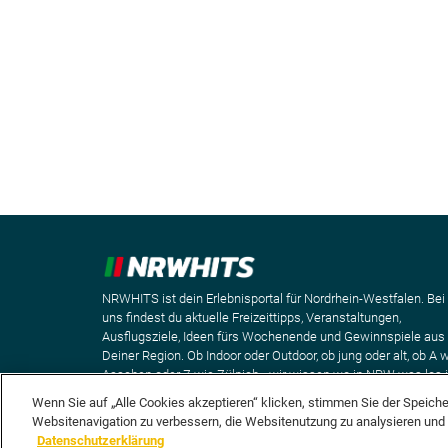
NRWHITS ist dein Erlebnisportal für Nordrhein-Westfalen. Bei
uns findest du aktuelle Freizeittipps, Veranstaltungen,
Ausflugsziele, Ideen fürs Wochenende und Gewinnspiele aus
Deiner Region. Ob Indoor oder Outdoor, ob jung oder alt, ob A 
Aaachen oder Z wie Zülpich - wir wissen wo in NRW was los i
Wenn Sie auf „Alle Cookies akzeptieren“ klicken, stimmen Sie der Speich
Websitenavigation zu verbessern, die Websitenutzung zu analysieren un
Datenschutzerklärung