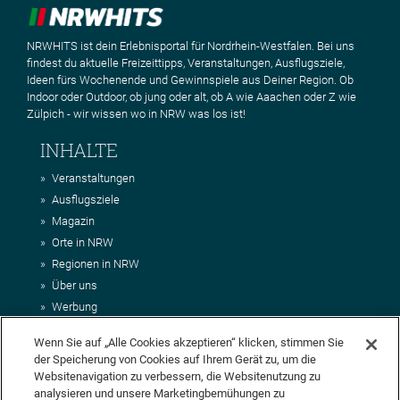
NRWHITS ist dein Erlebnisportal für Nordrhein-Westfalen. Bei uns
findest du aktuelle Freizeittipps, Veranstaltungen, Ausflugsziele,
Ideen fürs Wochenende und Gewinnspiele aus Deiner Region. Ob
Indoor oder Outdoor, ob jung oder alt, ob A wie Aaachen oder Z wie
Zülpich - wir wissen wo in NRW was los ist!
INHALTE
Veranstaltungen
Ausflugsziele
Magazin
Orte in NRW
Regionen in NRW
Über uns
Werbung
Kontakt
Wenn Sie auf „Alle Cookies akzeptieren“ klicken, stimmen Sie
Impressum
der Speicherung von Cookies auf Ihrem Gerät zu, um die
AGB
Websitenavigation zu verbessern, die Websitenutzung zu
Datenschutz
analysieren und unsere Marketingbemühungen zu