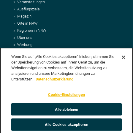
Veranstaltungen
Ausflugsziele
Magazin
Orte in NRW
Regionen in NRW
Über uns
Werbung
Kontakt
Wenn Sie auf „Alle Cookies akzeptieren“ klicken, stimmen Sie
Impressum
der Speicherung von Cookies auf Ihrem Gerät zu, um die
AGB
Websitenavigation zu verbessern, die Websitenutzung zu
Datenschutz
analysieren und unsere Marketingbemühungen zu
DEIN VORSCHLAG FÜR NRWHITS
unterstützen.
Datenschutzerklärung
Du möchtest uns einen Veranstaltungstipp oder eine Ausflugsziel
Cookie-Einstellungen
vorschlagen? Klasse, dann nutze doch einfach
unser Formular
oder
schick uns alle relevanten Infos per E-Mail an
info@nrwhits.de
.
Unsere Redaktion wird Deinen Vorschlag dann so schnell wie
Alle ablehnen
möglich prüfen.
Alle Cookies akzeptieren