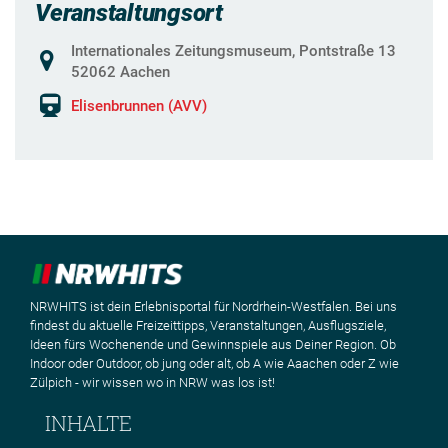
Veranstaltungsort
Internationales Zeitungsmuseum, Pontstraße 13
52062 Aachen
Elisenbrunnen (AVV)
NRWHITS ist dein Erlebnisportal für Nordrhein-Westfalen. Bei uns
findest du aktuelle Freizeittipps, Veranstaltungen, Ausflugsziele,
Ideen fürs Wochenende und Gewinnspiele aus Deiner Region. Ob
Indoor oder Outdoor, ob jung oder alt, ob A wie Aaachen oder Z wie
Zülpich - wir wissen wo in NRW was los ist!
INHALTE