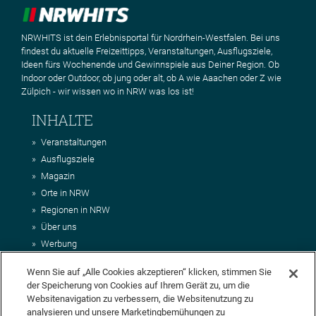
NRWHITS ist dein Erlebnisportal für Nordrhein-Westfalen. Bei uns
findest du aktuelle Freizeittipps, Veranstaltungen, Ausflugsziele,
Ideen fürs Wochenende und Gewinnspiele aus Deiner Region. Ob
Indoor oder Outdoor, ob jung oder alt, ob A wie Aaachen oder Z wie
Zülpich - wir wissen wo in NRW was los ist!
INHALTE
Veranstaltungen
Ausflugsziele
Magazin
Orte in NRW
Regionen in NRW
Über uns
Werbung
Kontakt
Wenn Sie auf „Alle Cookies akzeptieren“ klicken, stimmen Sie
Impressum
der Speicherung von Cookies auf Ihrem Gerät zu, um die
AGB
Websitenavigation zu verbessern, die Websitenutzung zu
Datenschutz
analysieren und unsere Marketingbemühungen zu