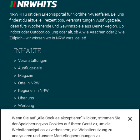
NRWHITS ist dein Erlebnisportal für Nordrhein-Westfalen. Bei uns
findest du aktuelle Freizeittipps, Veranstaltungen, Ausflugsziele,
Ideen fürs Wochenende und Gewinnspiele aus Deiner Region. Ob
Indoor oder Outdoor, ob jung oder alt, ob A wie Aaachen oder Z wie
Zülpich - wir wissen wo in NRW was los ist!
INHALTE
Veranstaltungen
Ausflugsziele
Magazin
Orte in NRW
Regionen in NRW
Über uns
Werbung
Kontakt
Wenn Sie auf „Alle Cookies akzeptieren“ klicken, stimmen Sie
Impressum
der Speicherung von Cookies auf Ihrem Gerät zu, um die
AGB
Websitenavigation zu verbessern, die Websitenutzung zu
Datenschutz
analysieren und unsere Marketingbemühungen zu