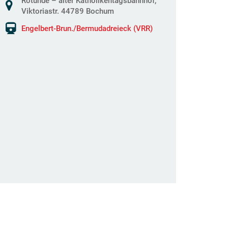
Rotunde – alter Katholikentagsbahnhof,
Viktoriastr. 44789 Bochum
Engelbert-Brun./Bermudadreieck (VRR)