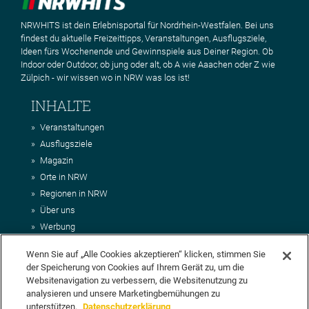
NRWHITS ist dein Erlebnisportal für Nordrhein-Westfalen. Bei uns
findest du aktuelle Freizeittipps, Veranstaltungen, Ausflugsziele,
Ideen fürs Wochenende und Gewinnspiele aus Deiner Region. Ob
Indoor oder Outdoor, ob jung oder alt, ob A wie Aaachen oder Z wie
Zülpich - wir wissen wo in NRW was los ist!
INHALTE
Veranstaltungen
Ausflugsziele
Magazin
Orte in NRW
Regionen in NRW
Über uns
Werbung
Kontakt
Wenn Sie auf „Alle Cookies akzeptieren“ klicken, stimmen Sie
Impressum
der Speicherung von Cookies auf Ihrem Gerät zu, um die
AGB
Websitenavigation zu verbessern, die Websitenutzung zu
Datenschutz
analysieren und unsere Marketingbemühungen zu
unterstützen.
Datenschutzerklärung