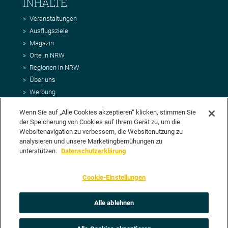
INHALTE
Veranstaltungen
Ausflugsziele
Magazin
Orte in NRW
Regionen in NRW
Über uns
Werbung
Kontakt
Wenn Sie auf „Alle Cookies akzeptieren“ klicken, stimmen Sie
Impressum
der Speicherung von Cookies auf Ihrem Gerät zu, um die
AGB
Websitenavigation zu verbessern, die Websitenutzung zu
Datenschutz
analysieren und unsere Marketingbemühungen zu
DEIN VORSCHLAG FÜR NRWHITS
unterstützen.
Datenschutzerklärung
Du möchtest uns einen Veranstaltungstipp oder eine Ausflugsziel
Cookie-Einstellungen
vorschlagen? Klasse, dann nutze doch einfach
unser Formular
oder
schick uns alle relevanten Infos per E-Mail an
info@nrwhits.de
.
Unsere Redaktion wird Deinen Vorschlag dann so schnell wie
Alle ablehnen
möglich prüfen.