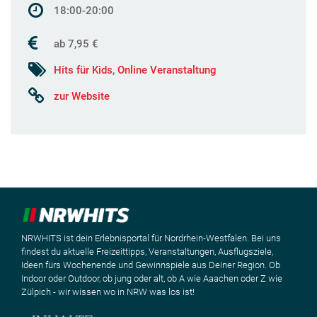
18:00-20:00
ab 7,95 €
Hits für Kids
,
Online Veranstaltung
zur Website
NRWHITS ist dein Erlebnisportal für Nordrhein-Westfalen. Bei uns
findest du aktuelle Freizeittipps, Veranstaltungen, Ausflugsziele,
Ideen fürs Wochenende und Gewinnspiele aus Deiner Region. Ob
Indoor oder Outdoor, ob jung oder alt, ob A wie Aaachen oder Z wie
Zülpich - wir wissen wo in NRW was los ist!