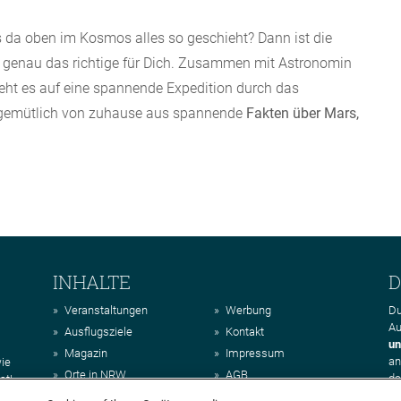
as da oben im Kosmos alles so geschieht? Dann ist die
“ genau das richtige für Dich. Zusammen mit Astronomin
eht es auf eine spannende Expedition durch das
gemütlich von zuhause aus spannende
Fakten über Mars,
INHALTE
D
Veranstaltungen
Werbung
Du
Au
Ausflugsziele
Kontakt
un
Magazin
Impressum
a
wie
Orte in NRW
AGB
da
st!
Regionen in NRW
Datenschutz