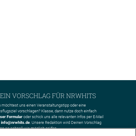
EIN VORSCHLAG FÜR NRWHITS
 möchtest uns einen Veranstaltungstipp oder eine
sflugsziel vorschlagen? Klasse, dann nutze doch einfach
ser Formular
oder schick uns alle relevanten Infos per E-Mail
n
info@nrwhits.de
. Unsere Redaktion wird Deinen Vorschlag
nn so schnell wie möglich prüfen.