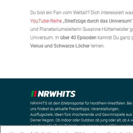
Du bist ein Fan vom Weltall? Dich interessiert w
YouTube-Reihe
„
Streifzüge durch das Universum
und Planetariumsleiterin Susanne Hüttemeister g
Universum. In
über 40 Episoden
kannst Du ganz 
Venus und Schwarze Löcher
lernen.
NRWHITS ist dein Erlebnisportal für Nordrhein-Westfalen. Bei
uns findest du aktuelle Freizeittipps, Veranstaltungen,
Ausflugsziele, Ideen fürs Wochenende und Gewinnspiele aus
Deiner Region. Ob Indoor oder Outdoor, ob jung oder alt, ob A 
Aaachen oder Z wie Zülpich - wir wissen wo in NRW was los i