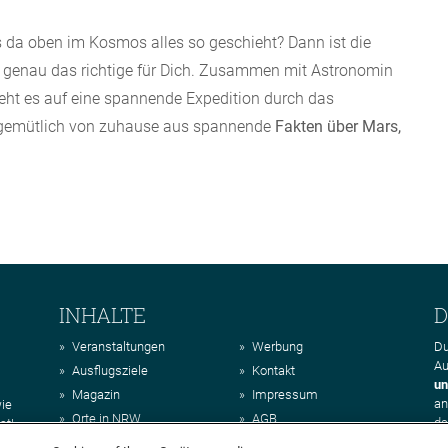
as da oben im Kosmos alles so geschieht? Dann ist die
“ genau das richtige für Dich. Zusammen mit Astronomin
eht es auf eine spannende Expedition durch das
gemütlich von zuhause aus spannende
Fakten über Mars,
INHALTE
D
Veranstaltungen
Werbung
Du
Au
Ausflugsziele
Kontakt
un
Magazin
Impressum
a
wie
Orte in NRW
AGB
da
st!
Regionen in NRW
Datenschutz