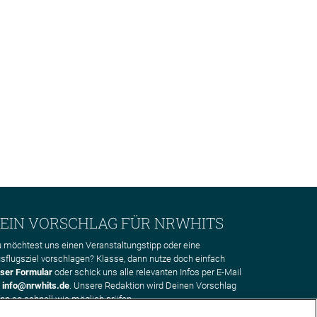
EIN VORSCHLAG FÜR NRWHITS
 möchtest uns einen Veranstaltungstipp oder eine
sflugsziel vorschlagen? Klasse, dann nutze doch einfach
ser Formular
oder schick uns alle relevanten Infos per E-Mail
n
info@nrwhits.de
. Unsere Redaktion wird Deinen Vorschlag
nn so schnell wie möglich prüfen.