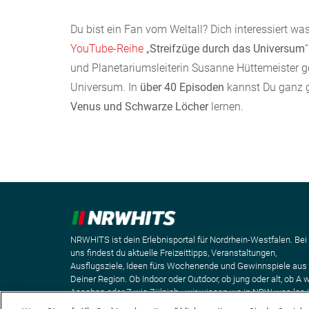
Du bist ein Fan vom Weltall? Dich interessiert w
YouTube-Reihe
„
Streifzüge durch das Universum
und Planetariumsleiterin Susanne Hüttemeister g
Universum. In
über 40 Episoden
kannst Du ganz 
Venus und Schwarze Löcher
lernen.
NRWHITS ist dein Erlebnisportal für Nordrhein-Westfalen. Bei
uns findest du aktuelle Freizeittipps, Veranstaltungen,
Ausflugsziele, Ideen fürs Wochenende und Gewinnspiele aus
Deiner Region. Ob Indoor oder Outdoor, ob jung oder alt, ob A 
Aaachen oder Z wie Zülpich - wir wissen wo in NRW was los i