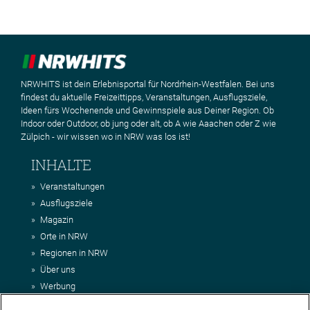
NRWHITS ist dein Erlebnisportal für Nordrhein-Westfalen. Bei uns
findest du aktuelle Freizeittipps, Veranstaltungen, Ausflugsziele,
Ideen fürs Wochenende und Gewinnspiele aus Deiner Region. Ob
Indoor oder Outdoor, ob jung oder alt, ob A wie Aaachen oder Z wie
Zülpich - wir wissen wo in NRW was los ist!
INHALTE
Veranstaltungen
Ausflugsziele
Magazin
Orte in NRW
Regionen in NRW
Über uns
Werbung
Kontakt