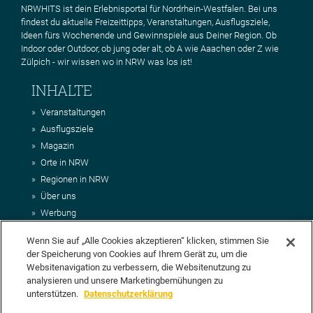
NRWHITS ist dein Erlebnisportal für Nordrhein-Westfalen. Bei uns
findest du aktuelle Freizeittipps, Veranstaltungen, Ausflugsziele,
Ideen fürs Wochenende und Gewinnspiele aus Deiner Region. Ob
Indoor oder Outdoor, ob jung oder alt, ob A wie Aaachen oder Z wie
Zülpich - wir wissen wo in NRW was los ist!
INHALTE
Veranstaltungen
Ausflugsziele
Magazin
Orte in NRW
Regionen in NRW
Über uns
Werbung
Kontakt
Wenn Sie auf „Alle Cookies akzeptieren“ klicken, stimmen Sie
Impressum
der Speicherung von Cookies auf Ihrem Gerät zu, um die
AGB
Websitenavigation zu verbessern, die Websitenutzung zu
Datenschutz
analysieren und unsere Marketingbemühungen zu
DEIN VORSCHLAG FÜR NRWHITS
unterstützen.
Datenschutzerklärung