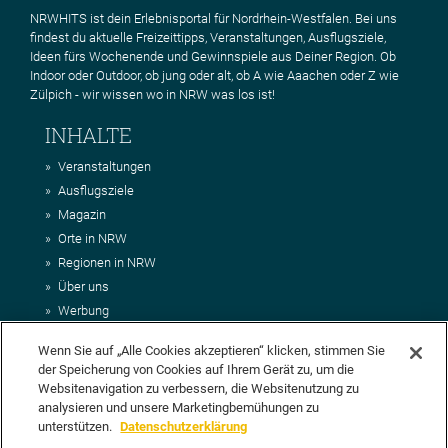
NRWHITS ist dein Erlebnisportal für Nordrhein-Westfalen. Bei uns
findest du aktuelle Freizeittipps, Veranstaltungen, Ausflugsziele,
Ideen fürs Wochenende und Gewinnspiele aus Deiner Region. Ob
Indoor oder Outdoor, ob jung oder alt, ob A wie Aaachen oder Z wie
Zülpich - wir wissen wo in NRW was los ist!
INHALTE
Veranstaltungen
Ausflugsziele
Magazin
Orte in NRW
Regionen in NRW
Über uns
Werbung
Kontakt
Wenn Sie auf „Alle Cookies akzeptieren“ klicken, stimmen Sie
Impressum
der Speicherung von Cookies auf Ihrem Gerät zu, um die
AGB
Websitenavigation zu verbessern, die Websitenutzung zu
Datenschutz
analysieren und unsere Marketingbemühungen zu
DEIN VORSCHLAG FÜR NRWHITS
unterstützen.
Datenschutzerklärung