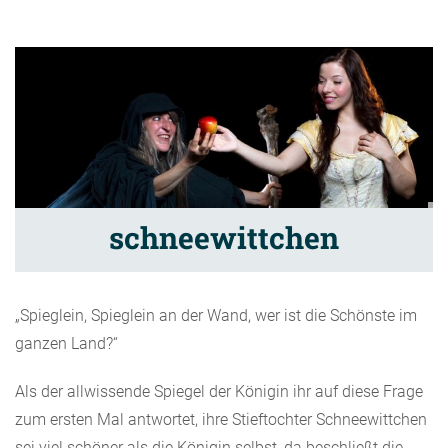
schneewittchen
„Spieglein, Spieglein an der Wand, wer ist die Schönste im
ganzen Land?“
Als der allwissende Spiegel der Königin ihr auf diese Frage
zum ersten Mal antwortet, ihre Stieftochter Schneewittchen
sei viel schöner als die Königin selbst, da beschließt die