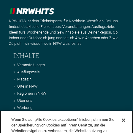
NRWHITS ist dein Erlebnisportal für Nordrhein-Westfalen. Bei uns
findest du aktuelle Freizeittipps, Veranstaltungen, Ausflugsziele,
Ideen fürs Wochenende und Gewinnspiele aus Deiner Region. Ob
Indoor oder Outdoor, ob jung oder alt, ob A wie Aaachen oder Z wie
Zülpich - wir wissen wo in NRW was los ist!
INHALTE
Veranstaltungen
Ausflugsziele
Magazin
Orte in NRW
Regionen in NRW
Über uns
Werbung
Kontakt
Wenn Sie auf „Alle Cookies akzeptieren“ klicken, stimmen Sie
Impressum
der Speicherung von Cookies auf Ihrem Gerät zu, um die
AGB
Websitenavigation zu verbessern, die Websitenutzung zu