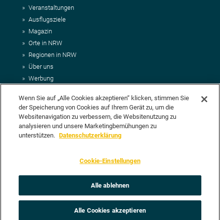
Veranstaltungen
Ausflugsziele
Magazin
Orte in NRW
Regionen in NRW
Über uns
Werbung
Kontakt
Wenn Sie auf „Alle Cookies akzeptieren“ klicken, stimmen Sie
Impressum
der Speicherung von Cookies auf Ihrem Gerät zu, um die
AGB
Websitenavigation zu verbessern, die Websitenutzung zu
Datenschutz
analysieren und unsere Marketingbemühungen zu
DEIN VORSCHLAG FÜR NRWHITS
unterstützen.
Datenschutzerklärung
Du möchtest uns einen Veranstaltungstipp oder eine Ausflugsziel
Cookie-Einstellungen
vorschlagen? Klasse, dann nutze doch einfach
unser Formular
oder
schick uns alle relevanten Infos per E-Mail an
info@nrwhits.de
.
Unsere Redaktion wird Deinen Vorschlag dann so schnell wie
Alle ablehnen
möglich prüfen.
Alle Cookies akzeptieren