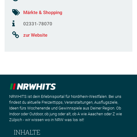
Märkte & Shopping
02331-78070
zur Website
NRWHITS ist dein Erlebnisportal für Nordrhein-Westfalen. Bei uns
findest du aktuelle Freizeittipps, Veranstaltungen, Ausflugsziele,
Ideen fürs Wochenende und Gewinnspiele aus Deiner Region. Ob
Indoor oder Outdoor, ob jung oder alt, ob A wie Aaachen oder Z wie
Zülpich - wir wissen wo in NRW was los ist!
INHALTE