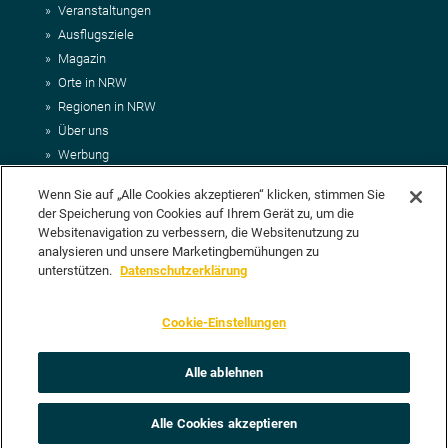
Veranstaltungen
Ausflugsziele
Magazin
Orte in NRW
Regionen in NRW
Über uns
Werbung
Kontakt
Wenn Sie auf „Alle Cookies akzeptieren“ klicken, stimmen Sie
Impressum
der Speicherung von Cookies auf Ihrem Gerät zu, um die
AGB
Websitenavigation zu verbessern, die Websitenutzung zu
Datenschutz
analysieren und unsere Marketingbemühungen zu
DEIN VORSCHLAG FÜR NRWHITS
unterstützen.
Datenschutzerklärung
Du möchtest uns einen Veranstaltungstipp oder eine Ausflugsziel
Cookie-Einstellungen
vorschlagen? Klasse, dann nutze doch einfach
unser Formular
oder
schick uns alle relevanten Infos per E-Mail an
info@nrwhits.de
.
Unsere Redaktion wird Deinen Vorschlag dann so schnell wie
Alle ablehnen
möglich prüfen.
Alle Cookies akzeptieren