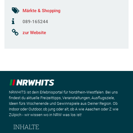
Märkte & Shopping
089-165244
zur Website
NRWHITS ist dein Erlebnisportal für Nordrhein-Westfalen. Bei uns
findest du aktuelle Freizeittipps, Veranstaltungen, Ausflugsziele,
Ideen fürs Wochenende und Gewinnspiele aus Deiner Region. Ob
Indoor oder Outdoor, ob jung oder alt, ob A wie Aaachen oder Z wie
Zülpich - wir wissen wo in NRW was los ist!
INHALTE