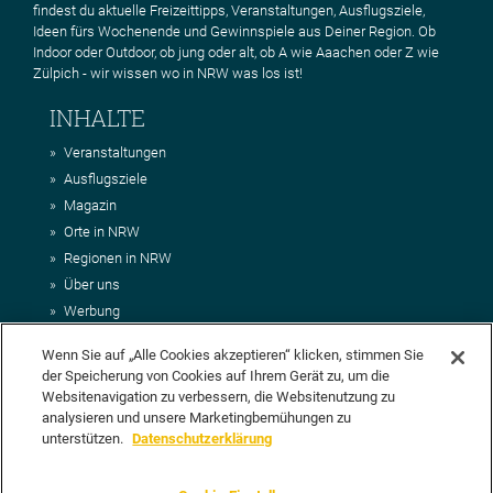
findest du aktuelle Freizeittipps, Veranstaltungen, Ausflugsziele,
Ideen fürs Wochenende und Gewinnspiele aus Deiner Region. Ob
Indoor oder Outdoor, ob jung oder alt, ob A wie Aaachen oder Z wie
Zülpich - wir wissen wo in NRW was los ist!
INHALTE
Veranstaltungen
Ausflugsziele
Magazin
Orte in NRW
Regionen in NRW
Über uns
Werbung
Kontakt
Wenn Sie auf „Alle Cookies akzeptieren“ klicken, stimmen Sie
Impressum
der Speicherung von Cookies auf Ihrem Gerät zu, um die
AGB
Websitenavigation zu verbessern, die Websitenutzung zu
Datenschutz
analysieren und unsere Marketingbemühungen zu
DEIN VORSCHLAG FÜR NRWHITS
unterstützen.
Datenschutzerklärung
Du möchtest uns einen Veranstaltungstipp oder eine Ausflugsziel