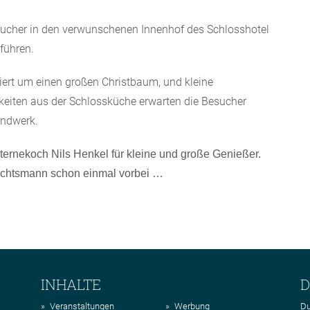
cher in den verwunschenen Innenhof des Schlosshotel
führen.
ert um einen großen Christbaum, und kleine
eiten aus der Schlossküche erwarten die Besucher
andwerk.
ernekoch Nils Henkel für kleine und große Genießer.
nachtsmann schon einmal vorbei …
INHALTE
D
Veranstaltungen
Werbung
Du