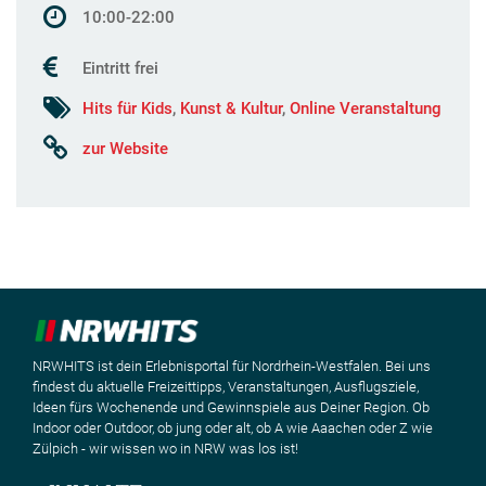
10:00-22:00
Eintritt frei
Hits für Kids
,
Kunst & Kultur
,
Online Veranstaltung
zur Website
NRWHITS ist dein Erlebnisportal für Nordrhein-Westfalen. Bei uns
findest du aktuelle Freizeittipps, Veranstaltungen, Ausflugsziele,
Ideen fürs Wochenende und Gewinnspiele aus Deiner Region. Ob
Indoor oder Outdoor, ob jung oder alt, ob A wie Aaachen oder Z wie
Zülpich - wir wissen wo in NRW was los ist!