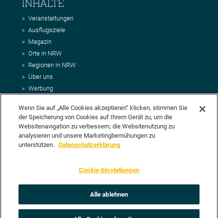
INHALTE
Veranstaltungen
Ausflugsziele
Magazin
Orte in NRW
Regionen in NRW
Über uns
Werbung
Kontakt
Wenn Sie auf „Alle Cookies akzeptieren“ klicken, stimmen Sie
Impressum
der Speicherung von Cookies auf Ihrem Gerät zu, um die
AGB
Websitenavigation zu verbessern, die Websitenutzung zu
Datenschutz
analysieren und unsere Marketingbemühungen zu
DEIN VORSCHLAG FÜR NRWHITS
unterstützen.
Datenschutzerklärung
Du möchtest uns einen Veranstaltungstipp oder eine Ausflugsziel
Cookie-Einstellungen
vorschlagen? Klasse, dann nutze doch einfach
unser Formular
oder
schick uns alle relevanten Infos per E-Mail an
info@nrwhits.de
.
Unsere Redaktion wird Deinen Vorschlag dann so schnell wie
Alle ablehnen
möglich prüfen.