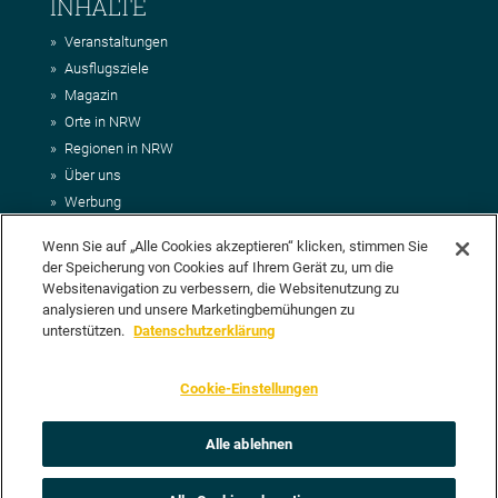
INHALTE
Veranstaltungen
Ausflugsziele
Magazin
Orte in NRW
Regionen in NRW
Über uns
Werbung
Kontakt
Wenn Sie auf „Alle Cookies akzeptieren“ klicken, stimmen Sie
Impressum
der Speicherung von Cookies auf Ihrem Gerät zu, um die
AGB
Websitenavigation zu verbessern, die Websitenutzung zu
Datenschutz
analysieren und unsere Marketingbemühungen zu
DEIN VORSCHLAG FÜR NRWHITS
unterstützen.
Datenschutzerklärung
Du möchtest uns einen Veranstaltungstipp oder eine Ausflugsziel
Cookie-Einstellungen
vorschlagen? Klasse, dann nutze doch einfach
unser Formular
oder
schick uns alle relevanten Infos per E-Mail an
info@nrwhits.de
.
Unsere Redaktion wird Deinen Vorschlag dann so schnell wie
Alle ablehnen
möglich prüfen.