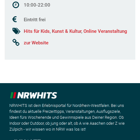
10:00-22:00
Eintritt frei
Hits für Kids
,
Kunst & Kultur
,
Online Veranstaltung
zur Website
NRWHITS ist dein Erlebnisportal für Nordrhein-Westfalen. Bei uns
findest du aktuelle Freizeittipps, Veranstaltungen, Ausflugsziele,
Ideen fürs Wochenende und Gewinnspiele aus Deiner Region. Ob
Indoor oder Outdoor, ob jung oder alt, ob A wie Aaachen oder Z wie
Zülpich - wir wissen wo in NRW was los ist!