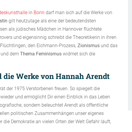
eskunsthalle
in
Bonn
darf man sich auf die Werke von
stin
gilt heutzutage als eine der bedeutendsten
sen als jüdisches Mädchen in Hannover flüchtete
vers und eigensinnig schreibt die Theoretikerin in ihren
n Flüchtlingen, den Eichmann-Prozess,
Zionismus
und das
en und dem
Thema Feminismus
widmet sich die
nd die Werke von Hannah Arendt
rät der 1975 Verstorbenen freuen. So spiegelt die
wieder und ermöglicht Dir einen Einblick in das Leben
iografische, sondern beleuchtet Arendt als öffentliche
ktuellen politischen Zusammenhängen unser eigenes
er die Demokratie an vielen Orten der Welt Gefahr läuft,