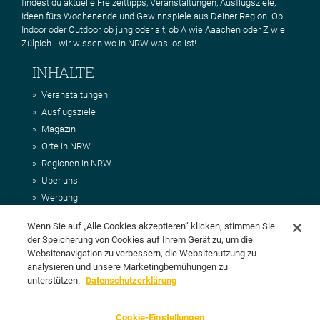
findest du aktuelle Freizeittipps, Veranstaltungen, Ausflugsziele,
Ideen fürs Wochenende und Gewinnspiele aus Deiner Region. Ob
Indoor oder Outdoor, ob jung oder alt, ob A wie Aaachen oder Z wie
Zülpich - wir wissen wo in NRW was los ist!
INHALTE
Veranstaltungen
Ausflugsziele
Magazin
Orte in NRW
Regionen in NRW
Über uns
Werbung
Kontakt
Wenn Sie auf „Alle Cookies akzeptieren“ klicken, stimmen Sie
Impressum
der Speicherung von Cookies auf Ihrem Gerät zu, um die
AGB
Websitenavigation zu verbessern, die Websitenutzung zu
Datenschutz
analysieren und unsere Marketingbemühungen zu
DEIN VORSCHLAG FÜR NRWHITS
unterstützen.
Datenschutzerklärung
Du möchtest uns einen Veranstaltungstipp oder eine Ausflugsziel
Cookie-Einstellungen