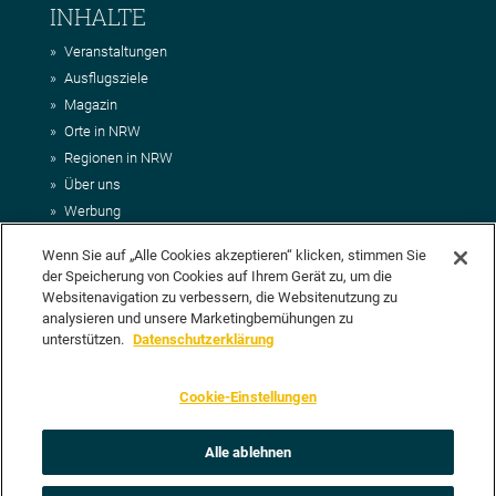
INHALTE
Veranstaltungen
Ausflugsziele
Magazin
Orte in NRW
Regionen in NRW
Über uns
Werbung
Kontakt
Wenn Sie auf „Alle Cookies akzeptieren“ klicken, stimmen Sie
Impressum
der Speicherung von Cookies auf Ihrem Gerät zu, um die
AGB
Websitenavigation zu verbessern, die Websitenutzung zu
Datenschutz
analysieren und unsere Marketingbemühungen zu
DEIN VORSCHLAG FÜR NRWHITS
unterstützen.
Datenschutzerklärung
Du möchtest uns einen Veranstaltungstipp oder eine Ausflugsziel
Cookie-Einstellungen
vorschlagen? Klasse, dann nutze doch einfach
unser Formular
oder
schick uns alle relevanten Infos per E-Mail an
info@nrwhits.de
.
Unsere Redaktion wird Deinen Vorschlag dann so schnell wie
Alle ablehnen
möglich prüfen.