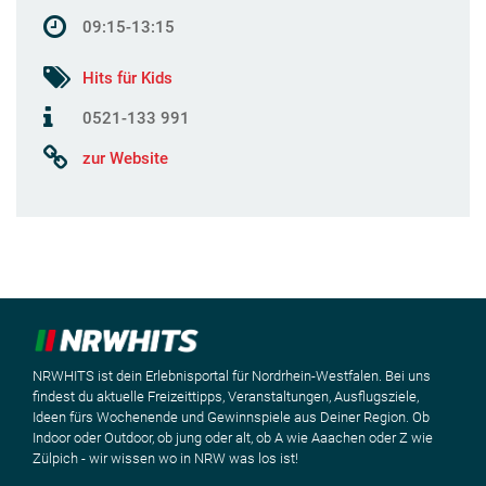
09:15-13:15
Hits für Kids
0521-133 991
zur Website
NRWHITS ist dein Erlebnisportal für Nordrhein-Westfalen. Bei uns
findest du aktuelle Freizeittipps, Veranstaltungen, Ausflugsziele,
Ideen fürs Wochenende und Gewinnspiele aus Deiner Region. Ob
Indoor oder Outdoor, ob jung oder alt, ob A wie Aaachen oder Z wie
Zülpich - wir wissen wo in NRW was los ist!