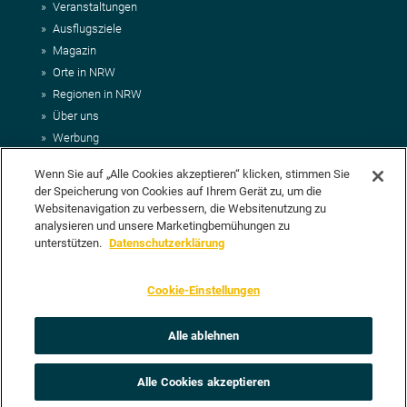
Veranstaltungen
Ausflugsziele
Magazin
Orte in NRW
Regionen in NRW
Über uns
Werbung
Kontakt
Wenn Sie auf „Alle Cookies akzeptieren“ klicken, stimmen Sie
Impressum
der Speicherung von Cookies auf Ihrem Gerät zu, um die
AGB
Websitenavigation zu verbessern, die Websitenutzung zu
Datenschutz
analysieren und unsere Marketingbemühungen zu
DEIN VORSCHLAG FÜR NRWHITS
unterstützen.
Datenschutzerklärung
Du möchtest uns einen Veranstaltungstipp oder eine Ausflugsziel
Cookie-Einstellungen
vorschlagen? Klasse, dann nutze doch einfach
unser Formular
oder
schick uns alle relevanten Infos per E-Mail an
info@nrwhits.de
.
Unsere Redaktion wird Deinen Vorschlag dann so schnell wie
Alle ablehnen
möglich prüfen.
Alle Cookies akzeptieren