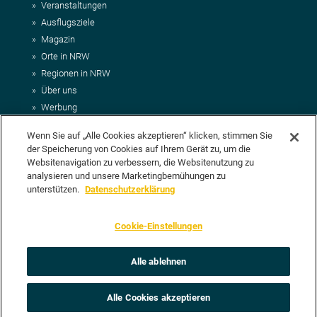
Veranstaltungen
Ausflugsziele
Magazin
Orte in NRW
Regionen in NRW
Über uns
Werbung
Kontakt
Wenn Sie auf „Alle Cookies akzeptieren“ klicken, stimmen Sie
Impressum
der Speicherung von Cookies auf Ihrem Gerät zu, um die
AGB
Websitenavigation zu verbessern, die Websitenutzung zu
Datenschutz
analysieren und unsere Marketingbemühungen zu
DEIN VORSCHLAG FÜR NRWHITS
unterstützen.
Datenschutzerklärung
Du möchtest uns einen Veranstaltungstipp oder eine Ausflugsziel
Cookie-Einstellungen
vorschlagen? Klasse, dann nutze doch einfach
unser Formular
oder
schick uns alle relevanten Infos per E-Mail an
info@nrwhits.de
.
Unsere Redaktion wird Deinen Vorschlag dann so schnell wie
Alle ablehnen
möglich prüfen.
Alle Cookies akzeptieren